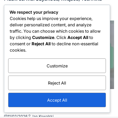
in
12/02/2026
Jan Kowalski
Posted
Posted
We respect your privacy
on
by
Cookies help us improve your experience,
deliver personalized content, and analyze
traffic. You can choose which cookies to allow
by clicking
Customize
. Click
Accept All
to
consent or
Reject All
to decline non-essential
cookies.
Customize
Reject All
Techniki serwowania
Posted
Accept All
Power Serve: Technika, Rotacja ciała,
in
Dokończenie
11/02/2026
Jan Kowalski