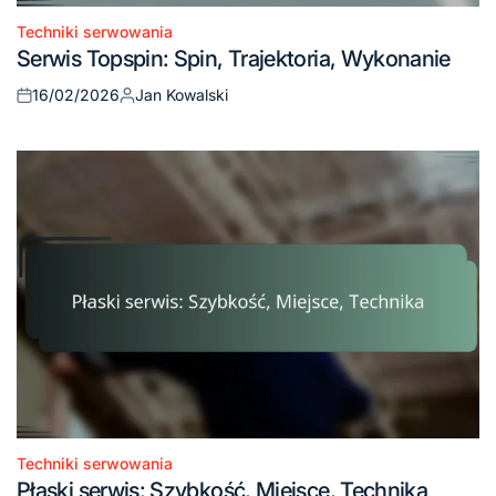
Techniki serwowania
Posted
Serwis Topspin: Spin, Trajektoria, Wykonanie
in
16/02/2026
Jan Kowalski
Posted
Posted
on
by
Techniki serwowania
Posted
Płaski serwis: Szybkość, Miejsce, Technika