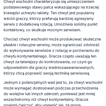
Chwyt wschodni charakteryzuje się umieszczeniem
podstawowego stawu palca wskazującego na trzeciej
krawędzi uchwytu rakiety. Ten chwyt jest popularny
wśród graczy, którzy preferują bardziej agresywny
serwis z dodatkową rotacją. Umożliwia solidny
punkt
kontaktowy
, co skutkuje mocnym serwisem.
Chociaż chwyt wschodni może produkować skuteczne
płaskie i rotacyjne serwisy, może ograniczać zdolność
do wykonywania serwisów z rotacją w porównaniu do
chwytu kontynentalnego. Gracze często uważają ten
chwyt za łatwiejszy do kontrolowania, co czyni go
odpowiednim dla graczy średniozaawansowanych,
którzy chcą poprawić swoją technikę serwisową.
Jednym z potencjalnych wad jest to, że chwyt wschodni
może wymagać dostosowań podczas przechodzenia
do wolejów lub innych uderzeń, ponieważ jest mniej
wszechstronny niż chwyt kontynentalny. Gracze
powinni ćwiczyć, aby upewnić się, że mogą