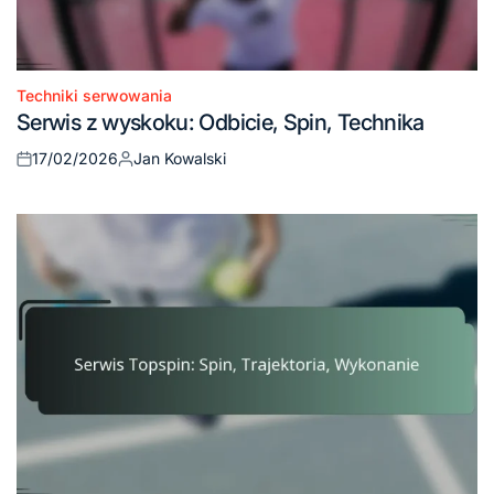
Techniki serwowania
Posted
Serwis z wyskoku: Odbicie, Spin, Technika
in
17/02/2026
Jan Kowalski
Posted
Posted
on
by