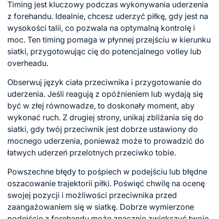
Timing jest kluczowy podczas wykonywania uderzenia
z forehandu. Idealnie, chcesz uderzyć piłkę, gdy jest na
wysokości talii, co pozwala na optymalną kontrolę i
moc. Ten timing pomaga w płynnej przejściu w kierunku
siatki, przygotowując cię do potencjalnego volley lub
overheadu.
Obserwuj język ciała przeciwnika i przygotowanie do
uderzenia. Jeśli reagują z opóźnieniem lub wydają się
być w złej równowadze, to doskonały moment, aby
wykonać ruch. Z drugiej strony, unikaj zbliżania się do
siatki, gdy twój przeciwnik jest dobrze ustawiony do
mocnego uderzenia, ponieważ może to prowadzić do
łatwych uderzeń przelotnych przeciwko tobie.
Powszechne błędy to pośpiech w podejściu lub błędne
oszacowanie trajektorii piłki. Poświęć chwilę na ocenę
swojej pozycji i możliwości przeciwnika przed
zaangażowaniem się w siatkę. Dobrze wymierzone
podejście z
forehandu może znacznie zwiększyć twoje