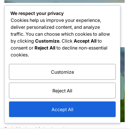
Techniki uderzeń forhendowych
Posted
We respect your privacy
Techniki wysokiej piłki z forehandu:
in
Cookies help us improve your experience,
dostosowanie, timing, technika
deliver personalized content, and analyze
13/02/2026
Jan Kowalski
traffic. You can choose which cookies to allow
Posted
Posted
by clicking
Customize
. Click
Accept All
to
on
by
consent or
Reject All
to decline non-essential
cookies.
Customize
Reject All
Accept All
Techniki uderzeń forhendowych