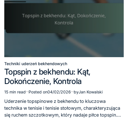
Techniki uderzeń bekhendowych
Posted
Topspin z bekhendu: Kąt,
in
Dokończenie, Kontrola
15 min read
Posted on
04/02/2026
by
Jan Kowalski
Estimated
read
Uderzenie topspinowe z bekhendu to kluczowa
time
technika w tenisie i tenisie stołowym, charakteryzująca
się ruchem szczotkowym, który nadaje piłce topspin.…