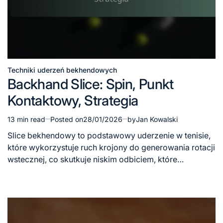
Techniki uderzeń bekhendowych
Posted
Backhand Slice: Spin, Punkt
in
Kontaktowy, Strategia
13 min read
Posted on
28/01/2026
by
Jan Kowalski
Estimated
read
Slice bekhendowy to podstawowy uderzenie w tenisie,
time
które wykorzystuje ruch krojony do generowania rotacji
wstecznej, co skutkuje niskim odbiciem, które…