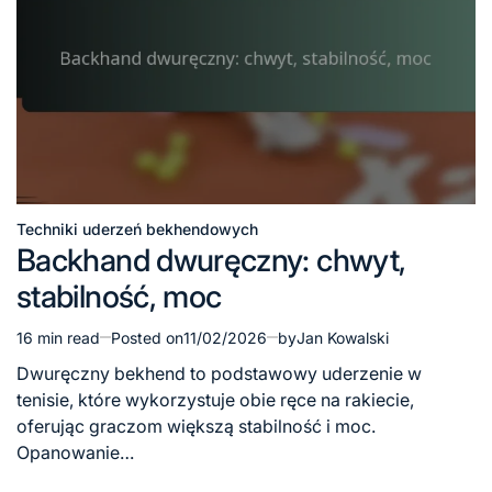
Techniki uderzeń bekhendowych
Posted
Backhand dwuręczny: chwyt,
in
stabilność, moc
16 min read
Posted on
11/02/2026
by
Jan Kowalski
Estimated
read
Dwuręczny bekhend to podstawowy uderzenie w
time
tenisie, które wykorzystuje obie ręce na rakiecie,
oferując graczom większą stabilność i moc.
Opanowanie…