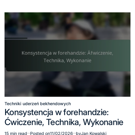
Techniki uderzeń bekhendowych
Posted
Konsystencja w forehandzie:
in
Ćwiczenie, Technika, Wykonanie
15 min read
Posted on
11/02/2026
by
Jan Kowalski