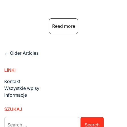
Read more
Posts
←
Older Articles
navigation
LINKI
Kontakt
Wszystkie wpisy
Informacje
SZUKAJ
Search
for: