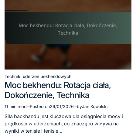
Techniki uderzeń bekhendowych
Posted
Moc bekhendu: Rotacja ciała,
in
Dokończenie, Technika
11 min read
Posted on
26/01/2026
by
Jan Kowalski
Estimated
read
Siła backhandu jest kluczowa dla osiągnięcia mocy i
time
prędkości w uderzeniach, co znacząco wpływa na
wyniki w tenisie i tenisie…