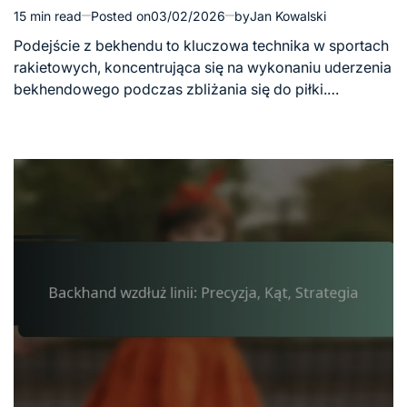
15 min read
Posted on
03/02/2026
by
Jan Kowalski
Estimated
read
Podejście z bekhendu to kluczowa technika w sportach
time
rakietowych, koncentrująca się na wykonaniu uderzenia
bekhendowego podczas zbliżania się do piłki.…