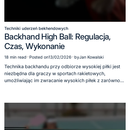
Techniki uderzeń bekhendowych
Posted
Backhand High Ball: Regulacja,
in
Czas, Wykonanie
18 min read
Posted on
13/02/2026
by
Jan Kowalski
Estimated
read
Technika backhandu przy odbiorze wysokiej piłki jest
time
niezbędna dla graczy w sportach rakietowych,
umożliwiając im zwracanie wysokich piłek z zarówno…