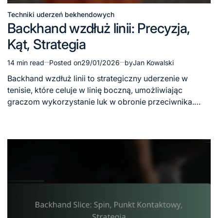
Techniki uderzeń bekhendowych
Posted
Backhand wzdłuż linii: Precyzja,
in
Kąt, Strategia
14 min read
Posted on
29/01/2026
by
Jan Kowalski
Estimated
read
Backhand wzdłuż linii to strategiczny uderzenie w
time
tenisie, które celuje w linię boczną, umożliwiając
graczom wykorzystanie luk w obronie przeciwnika.…