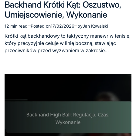
Backhand Krótki Kąt: Oszustwo,
in
Umiejscowienie, Wykonanie
12 min read
Posted on
17/02/2026
by
Jan Kowalski
Estimated
read
Krótki kąt backhandowy to taktyczny manewr w tenisie,
time
który precyzyjnie celuje w linię boczną, stawiając
przeciwników przed wyzwaniem w zakresie…