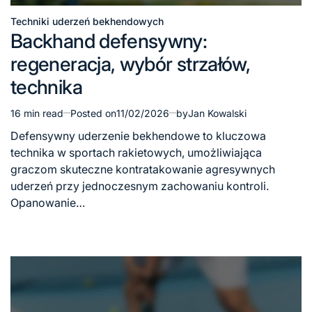
Techniki uderzeń bekhendowych
Posted
Backhand defensywny:
in
regeneracja, wybór strzałów,
technika
16 min read
Posted on
11/02/2026
by
Jan Kowalski
Estimated
read
Defensywny uderzenie bekhendowe to kluczowa
time
technika w sportach rakietowych, umożliwiająca
graczom skuteczne kontratakowanie agresywnych
uderzeń przy jednoczesnym zachowaniu kontroli.
Opanowanie…