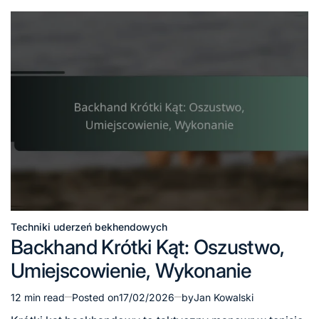
Techniki uderzeń bekhendowych
Posted
Backhand Krótki Kąt: Oszustwo,
in
Umiejscowienie, Wykonanie
12 min read
Posted on
17/02/2026
by
Jan Kowalski
Estimated
read