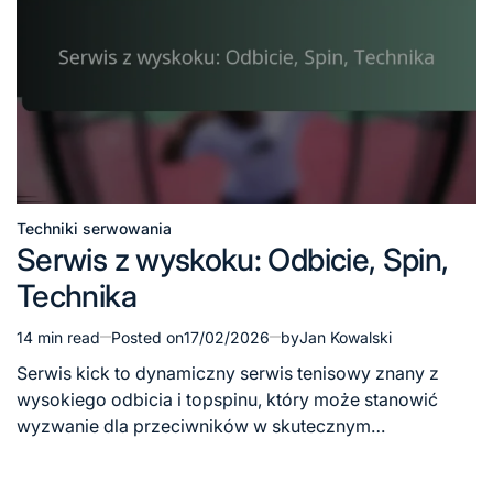
Techniki serwowania
Posted
Serwis z wyskoku: Odbicie, Spin,
in
Technika
14 min read
Posted on
17/02/2026
by
Jan Kowalski
Estimated
read
Serwis kick to dynamiczny serwis tenisowy znany z
time
wysokiego odbicia i topspinu, który może stanowić
wyzwanie dla przeciwników w skutecznym…