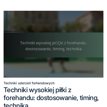
Techniki uderzeń forhendowych
Posted
Techniki wysokiej piłki z
in
forehandu: dostosowanie, timing,
technika