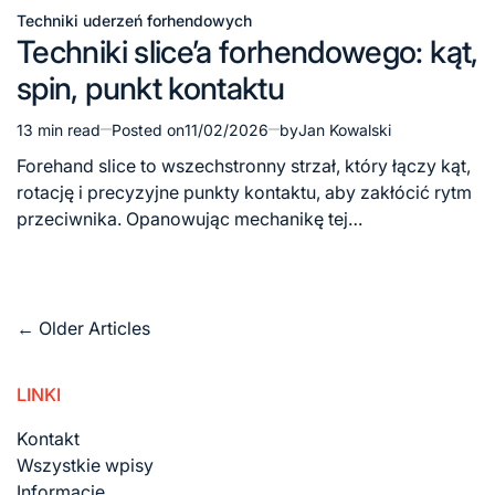
Techniki uderzeń forhendowych
Posted
Techniki slice’a forhendowego: kąt,
in
spin, punkt kontaktu
13 min read
Posted on
11/02/2026
by
Jan Kowalski
Estimated
read
Forehand slice to wszechstronny strzał, który łączy kąt,
time
rotację i precyzyjne punkty kontaktu, aby zakłócić rytm
przeciwnika. Opanowując mechanikę tej…
Posts
←
Older Articles
navigation
LINKI
Kontakt
Wszystkie wpisy
Informacje