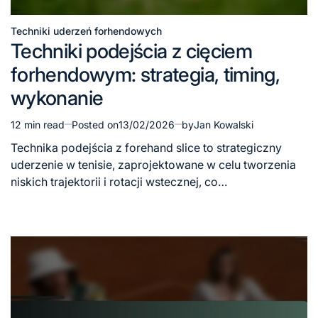
Techniki uderzeń forhendowych
Posted
Techniki podejścia z cięciem
in
forhendowym: strategia, timing,
wykonanie
12 min read
Posted on
13/02/2026
by
Jan Kowalski
Estimated
read
Technika podejścia z forehand slice to strategiczny
time
uderzenie w tenisie, zaprojektowane w celu tworzenia
niskich trajektorii i rotacji wstecznej, co…