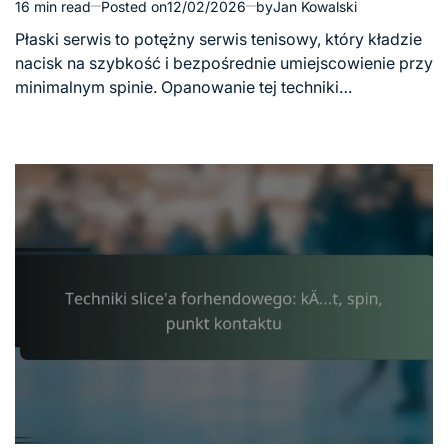
16 min read
Posted on
12/02/2026
by
Jan Kowalski
Estimated
read
Płaski serwis to potężny serwis tenisowy, który kładzie
time
nacisk na szybkość i bezpośrednie umiejscowienie przy
minimalnym spinie. Opanowanie tej techniki…