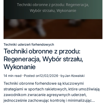
Techniki uderzeń forhendowych
Posted
Techniki obronne z przodu:
in
Regeneracja, Wybór strzału,
Wykonanie
14 min read
Posted on
12/02/2026
by
Jan Kowalski
Estimated
read
Techniki obronne forhendowe są kluczowymi
time
strategiami w sportach rakietowych, które umożliwiają
zawodnikom zwracanie agresywnych uderzeń,
jednocześnie zachowując kontrolę i minimalizując…