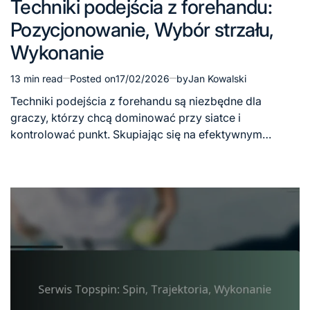
Techniki podejścia z forehandu:
in
Pozycjonowanie, Wybór strzału,
Wykonanie
13 min read
Posted on
17/02/2026
by
Jan Kowalski
Estimated
read
Techniki podejścia z forehandu są niezbędne dla
time
graczy, którzy chcą dominować przy siatce i
kontrolować punkt. Skupiając się na efektywnym…