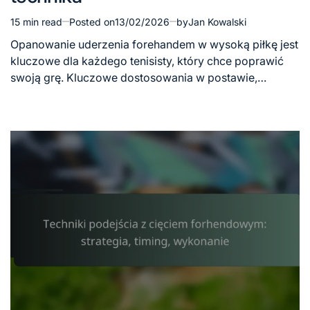
15 min read
Posted on
13/02/2026
by
Jan Kowalski
Estimated
read
Opanowanie uderzenia forehandem w wysoką piłkę jest
time
kluczowe dla każdego tenisisty, który chce poprawić
swoją grę. Kluczowe dostosowania w postawie,…