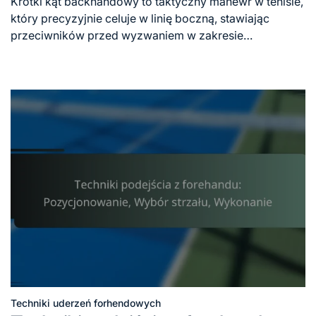
Krótki kąt backhandowy to taktyczny manewr w tenisie,
time
który precyzyjnie celuje w linię boczną, stawiając
przeciwników przed wyzwaniem w zakresie…
Techniki uderzeń forhendowych
Posted