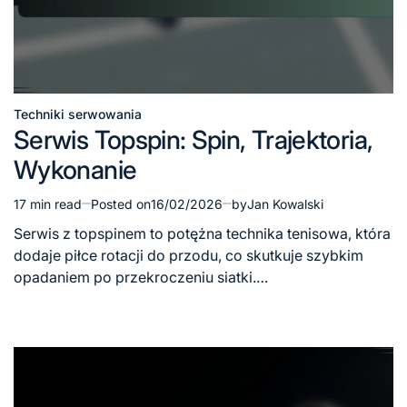
Techniki serwowania
Posted
Serwis Topspin: Spin, Trajektoria,
in
Wykonanie
17 min read
Posted on
16/02/2026
by
Jan Kowalski
Estimated
read
Serwis z topspinem to potężna technika tenisowa, która
time
dodaje piłce rotacji do przodu, co skutkuje szybkim
opadaniem po przekroczeniu siatki.…