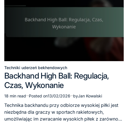
Techniki uderzeń bekhendowych
Posted
Backhand High Ball: Regulacja,
in
Czas, Wykonanie
18 min read
Posted on
13/02/2026
by
Jan Kowalski
Estimated
read
Technika backhandu przy odbiorze wysokiej piłki jest
time
niezbędna dla graczy w sportach rakietowych,
umożliwiając im zwracanie wysokich piłek z zarówno…