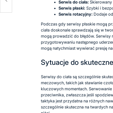
Serwis do ciała:
Skierowany n
Serwis płaski:
Szybki i bezpo
Serwis rotacyjny:
Dodaje odb
Podczas gdy serwisy płaskie mogą pr
ciała doskonale sprawdzają się w two
mogą prowadzić do błędów. Serwisy r
przygotowywaniu następnego uderzeni
mogą natychmiast wywierać presję na
Sytuacje do skuteczn
Serwisy do ciała są szczególnie skut
meczowych, takich jak stawianie czoł
kluczowych momentach. Serwowanie 
przeciwnika, zwłaszcza jeśli spodziew
taktyka jest przydatna na różnych naw
szczególnie skuteczna na twardych naw
niżej.