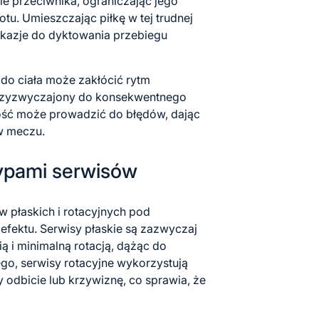
e przeciwnika, ograniczając jego
u. Umieszczając piłkę w tej trudnej
okazje do dyktowania przebiegu
o ciała może zakłócić rytm
n przyzwyczajony do konsekwentnego
ość może prowadzić do błędów, dając
w meczu.
typami serwisów
ów płaskich i rotacyjnych pod
fektu. Serwisy płaskie są zazwyczaj
i minimalną rotacją, dążąc do
tego, serwisy rotacyjne wykorzystują
y odbicie lub krzywiznę, co sprawia, że