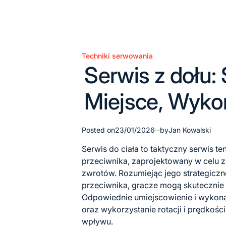
Techniki serwowania
Posted
Serwis z dołu: 
in
Miejsce, Wyko
Posted on
23/01/2026
by
Jan Kowalski
Serwis do ciała to taktyczny serwis t
przeciwnika, zaprojektowany w celu za
zwrotów. Rozumiejąc jego strategiczne 
przeciwnika, gracze mogą skutecznie 
Odpowiednie umiejscowienie i wykon
oraz wykorzystanie rotacji i prędkośc
wpływu.