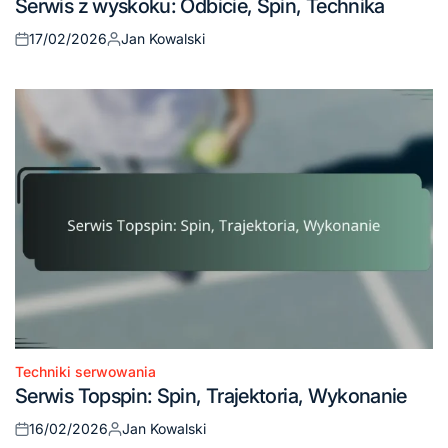
Serwis z wyskoku: Odbicie, Spin, Technika
in
17/02/2026
Jan Kowalski
Posted
Posted
on
by
Techniki serwowania
Posted
Serwis Topspin: Spin, Trajektoria, Wykonanie
in
16/02/2026
Jan Kowalski
Posted
Posted