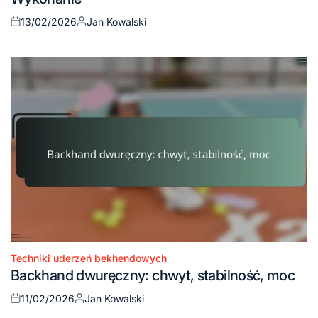
13/02/2026
Jan Kowalski
Posted
Posted
on
by
Techniki uderzeń bekhendowych
Posted
Backhand dwuręczny: chwyt, stabilność, moc
in
11/02/2026
Jan Kowalski
Posted
Posted