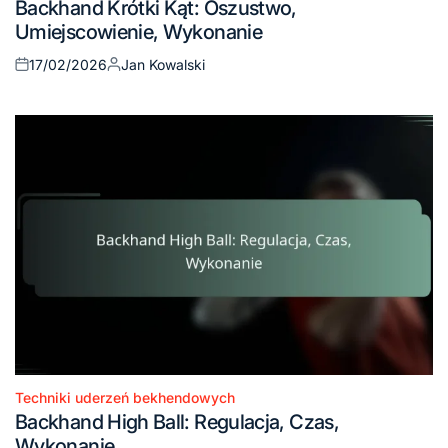
Backhand Krótki Kąt: Oszustwo,
in
Umiejscowienie, Wykonanie
17/02/2026
Jan Kowalski
Posted
Posted
on
by
Techniki uderzeń bekhendowych
Posted
Backhand High Ball: Regulacja, Czas,
in
Wykonanie