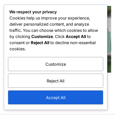
on
by
We respect your privacy
Cookies help us improve your experience,
deliver personalized content, and analyze
traffic. You can choose which cookies to allow
by clicking
Customize
. Click
Accept All
to
consent or
Reject All
to decline non-essential
cookies.
Customize
Techniki uderzeń bekhendowych
Reject All
Posted
Konsystencja w forehandzie: Ćwiczenie,
in
Technika, Wykonanie
Accept All
11/02/2026
Jan Kowalski
Posted
Posted
on
by